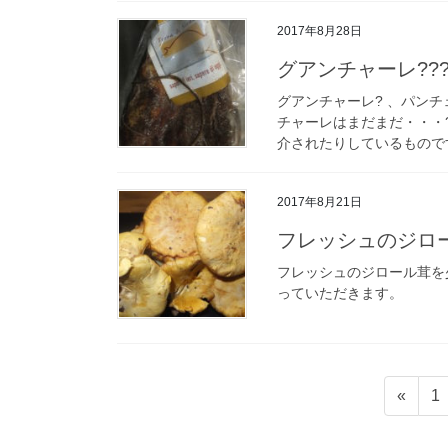
2017年8月28日
グアンチャーレ??
グアンチャーレ? 、パン
チャーレはまだまだ・・・
介されたりしているものです
2017年8月21日
フレッシュのジロ
フレッシュのジロール茸を
っていただきます。
投
固
«
1
稿
定
ペ