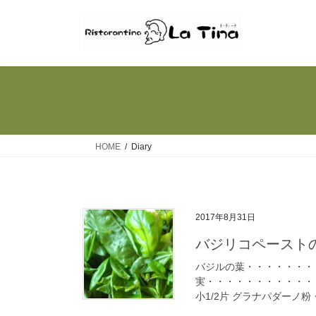
コ
ナ
ン
ビ
テ
ゲ
ン
ー
ツ
シ
へ
ョ
ス
ン
キ
に
ッ
移
HOME
Diary
プ
動
2017年8月31日
バジリコペースト
バジルの葉・・・・・・・・
実・・・・・・・・・・・
小1/2片 グラナパダーノ粉