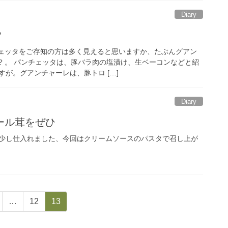
Diary
?
チェッタをご存知の方は多く見えると思いますか、たぶんグアン
? 。 パンチェッタは、豚バラ肉の塩漬け、生ベーコンなどと紹
が。グアンチャーレは、豚トロ […]
Diary
ール茸をぜひ
少し仕入れました、今回はクリームソースのパスタで召し上が
固
固
…
12
13
定
定
ペ
ペ