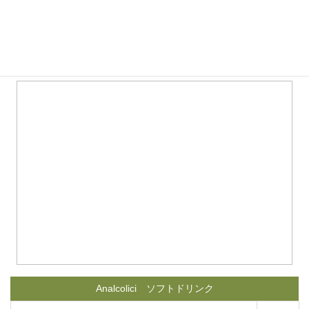
カベルネ種 ロゼ グレープジュース
￥900
メルロー種 赤 グレープジュース
￥900
シラー種 赤 グレープジュース
￥900
Analcolici ソフトドリンク