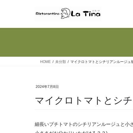
コ
ナ
ン
ビ
テ
ゲ
ン
ー
ツ
シ
へ
ョ
ス
ン
キ
に
ッ
移
HOME
未分類
マイクロトマトとシチリアンルージュ
プ
動
2024年7月8日
マイクロトマトとシチ
細長いプチトマトのシチリアンルージュと小さ