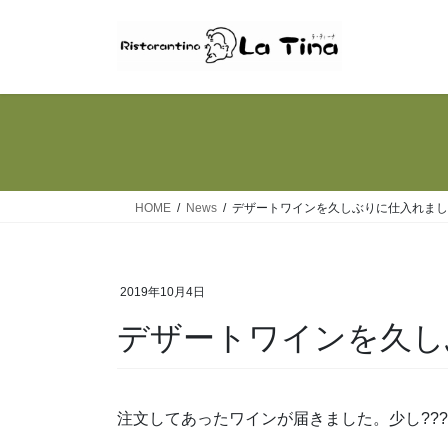
コ
ナ
ン
ビ
テ
ゲ
ン
ー
ツ
シ
へ
ョ
ス
ン
キ
に
ッ
移
HOME
News
デザートワインを久しぶりに仕入れまし
プ
動
2019年10月4日
デザートワインを久し
注文してあったワインが届きました。少し??