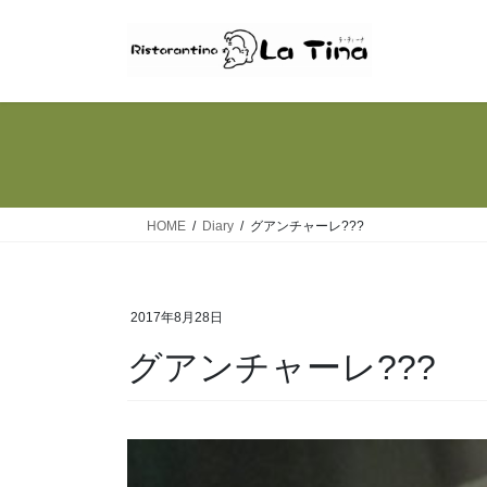
コ
ナ
ン
ビ
テ
ゲ
ン
ー
ツ
シ
へ
ョ
ス
ン
キ
に
ッ
移
HOME
Diary
グアンチャーレ???
プ
動
2017年8月28日
グアンチャーレ???