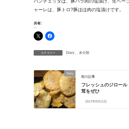
パンチェッタは、豚バラ肉の塩漬け、生ベー
ャーレは、豚トロ?豚ほほ肉の塩漬けです。
共有:
Diary
、
未分類
カテゴリー
Diary
前の記事
フレッシュのジロール
茸をぜひ
2017年8月21日