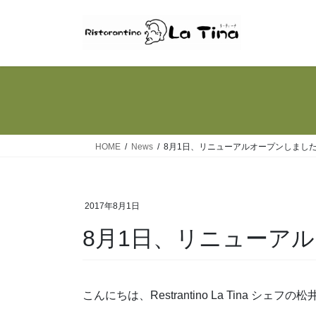
コ
ナ
ン
ビ
テ
ゲ
ン
ー
ツ
シ
へ
ョ
ス
ン
キ
に
ッ
移
HOME
News
8月1日、リニューアルオープンしまし
プ
動
2017年8月1日
8月1日、リニューア
こんにちは、Restrantino La Tina シェフの