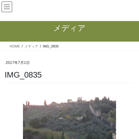
コ
ナ
ン
ビ
テ
ゲ
ン
ー
メディア
ツ
シ
へ
ョ
ス
ン
HOME
メディア
IMG_0835
キ
に
ッ
移
プ
動
2017年7月1日
IMG_0835