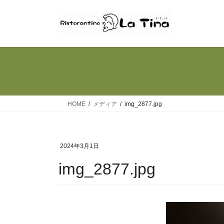
コ
ナ
ン
ビ
テ
ゲ
ン
ー
ツ
シ
へ
ョ
ス
ン
キ
に
ッ
移
HOME
メディア
img_2877.jpg
プ
動
2024年3月1日
img_2877.jpg