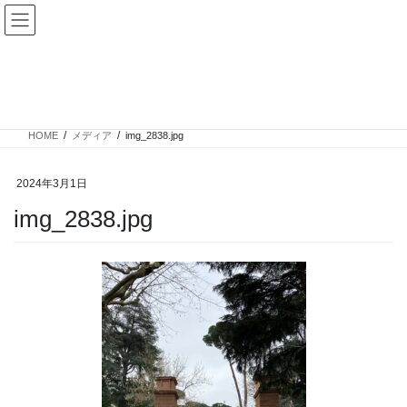
コ
ナ
ン
ビ
テ
ゲ
ン
ー
メディア
ツ
シ
へ
ョ
ス
ン
HOME
メディア
img_2838.jpg
キ
に
ッ
移
プ
動
2024年3月1日
img_2838.jpg