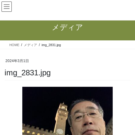
コ
ナ
ン
ビ
テ
ゲ
ン
ー
メディア
ツ
シ
へ
ョ
ス
ン
HOME
メディア
img_2831.jpg
キ
に
ッ
移
プ
動
2024年3月1日
img_2831.jpg