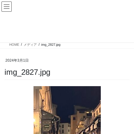
コ
ナ
ン
ビ
テ
ゲ
ン
ー
メディア
ツ
シ
へ
ョ
ス
ン
HOME
メディア
img_2827.jpg
キ
に
ッ
移
プ
動
2024年3月1日
img_2827.jpg