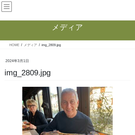
コ
ナ
ン
ビ
テ
ゲ
ン
ー
メディア
ツ
シ
へ
ョ
ス
ン
HOME
メディア
img_2809.jpg
キ
に
ッ
移
プ
動
2024年3月1日
img_2809.jpg