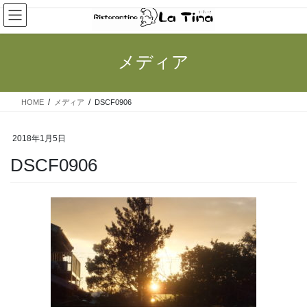
コ
ナ
ン
ビ
テ
ゲ
ン
ー
メディア
ツ
シ
へ
ョ
ス
ン
HOME
メディア
DSCF0906
キ
に
ッ
移
プ
動
2018年1月5日
DSCF0906