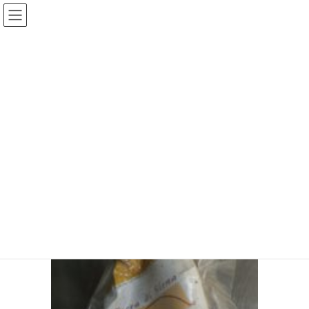
コ
ナ
ン
ビ
テ
ゲ
ン
ー
メディア
ツ
シ
へ
ョ
ス
ン
HOME
メディア
DSCF0838
キ
に
ッ
移
プ
動
2017年8月28日
DSCF0838