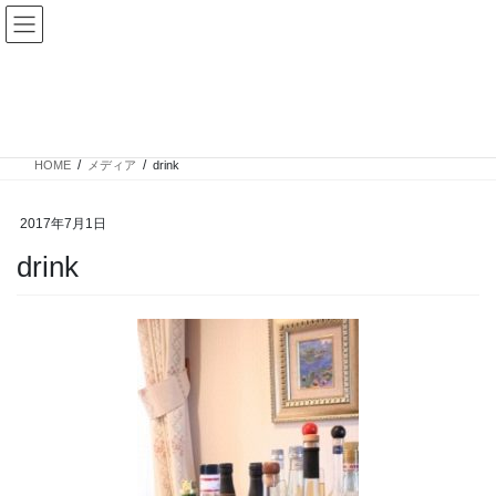
コ
ナ
ン
ビ
テ
ゲ
ン
ー
メディア
ツ
シ
へ
ョ
ス
ン
HOME
メディア
drink
キ
に
ッ
移
プ
動
2017年7月1日
drink