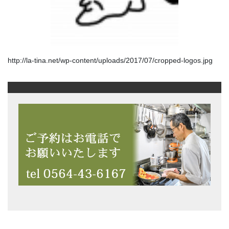
http://la-tina.net/wp-content/uploads/2017/07/cropped-logos.jpg