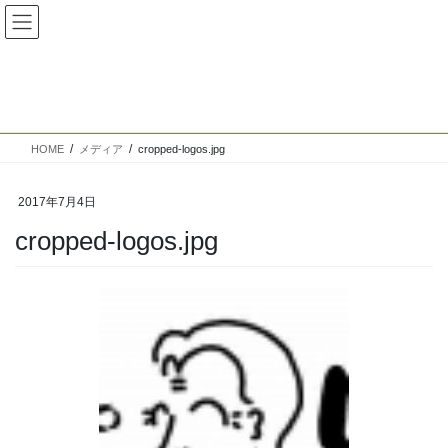
コ
ナ
ン
ビ
テ
ゲ
ン
ー
メディア
ツ
シ
へ
ョ
ス
ン
HOME
メディア
cropped-logos.jpg
キ
に
ッ
移
プ
動
2017年7月4日
cropped-logos.jpg