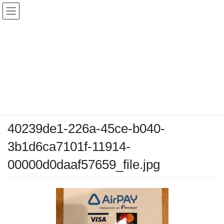
コ
ナ
ン
ビ
テ
ゲ
ン
ー
メディア
ツ
シ
へ
ョ
ス
ン
HOME
メディア
キ
に
40239de1-226a-45ce-b040-3b1d6ca7101f-11914-00000d0daaf57659_file.jpg
ッ
移
プ
動
2018年10月3日
40239de1-226a-45ce-b040-
3b1d6ca7101f-11914-
00000d0daaf57659_file.jpg